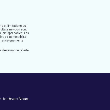
ns et limitations du
sultats ne vous sont
 lois applicables. Les
ères d’admissibilité
es renseignements
 d’Assurance Liberté
-toi Avec Nous